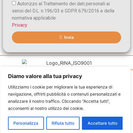
Autorizzo al Trattamento dei dati personali ai
sensi del D.L. n.196/03 e GDPR 679/2016 e della
normativa applicabile.
Privacy
Invia
Diamo valore alla tua privacy
Vivai Federiciani di Ugo Maisto Copyright © 2020. All
Rights Reserved. Via Ripuaria n 4 80010 Villaricca (NA) P.I.
Utilizziamo i cookie per migliorare la tua esperienza di
04218041210
navigazione, offrirti pubblicità o contenuti personalizzati e
analizzare il nostro traffico. Cliccando “Accetta tutti”,
Privacy Policy
–
Cookies Policy
acconsenti al nostro utilizzo dei cookie.
Sitemap
Personalizza
Rifiuta tutto
Accettare tutto
Sviluppato da Digital Planet