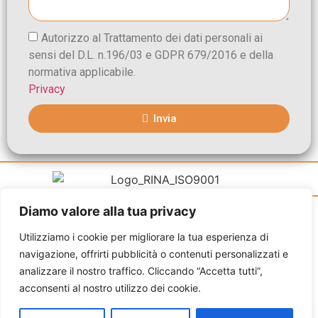
Autorizzo al Trattamento dei dati personali ai
sensi del D.L. n.196/03 e GDPR 679/2016 e della
normativa applicabile.
Privacy
Invia
Diamo valore alla tua privacy
Vivai Federiciani di Ugo Maisto Copyright © 2020. All
Rights Reserved. Via Ripuaria n 4 80010 Villaricca (NA) P.I.
Utilizziamo i cookie per migliorare la tua esperienza di
04218041210
navigazione, offrirti pubblicità o contenuti personalizzati e
analizzare il nostro traffico. Cliccando “Accetta tutti”,
Privacy Policy
–
Cookies Policy
acconsenti al nostro utilizzo dei cookie.
Sitemap